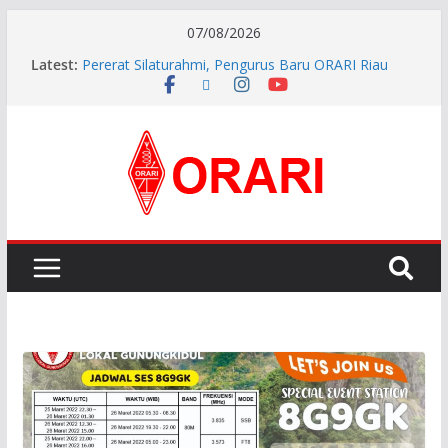
07/08/2026
Latest:
Pererat Silaturahmi, Pengurus Baru ORARI Riau
Audiensi dan Siap Bersinergi dengan Diskominfotik
INDONESIA AWARD 2026
APG27-3 ( The 3rd Meeting of the APT Conference
Preparatory Group for WRC-27 )
Aftiyedi Dalimunthe (YC5NNF) Resmi Pimpin ORARI
Lokal Bengkalis 2026–2029, Dikukuhkan Langsung
Ketua Orari Daerah Riau
Perkokoh Sinergi Amatir Radio, Ketua Orari Daerah
Riau Beserta Jajaran Hadiri Muslok III Bengkalis