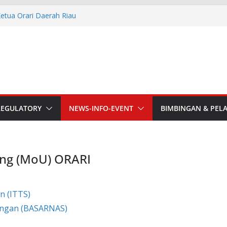
Ketua Orari Daerah Riau
 Bengkalis
Lokal Kota Jambi Masa Bakti
asi Kebencanaan dan Sosial.
he APT Conference
esmi Pimpin ORARI Lokal
n Langsung Ketua Orari
REGULATORY
NEWS-INFO-EVENT
BIMBINGAN & PEL
ng (MoU) ORARI
n (ITTS)
ongan (BASARNAS)