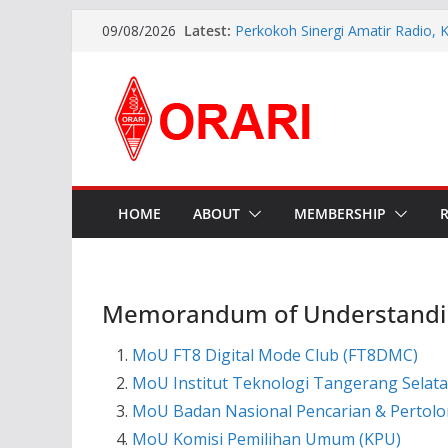
Latest:
Perkokoh Sinergi Amatir Radio, 
09/08/2026
Beserta Jajaran Hadiri Muslok III
Resmi Dilantik, Pengurus ORARI 
2026-2029 Siap Perkuat Komunik
INDONESIA AWARD 2026
APG27-3 ( The 3rd Meeting of t
Preparatory Group for WRC-27 )
Aftiyedi Dalimunthe (YC5NNF) R
Bengkalis 2026–2029, Dikukuhka
Daerah Riau
HOME
ABOUT
MEMBERSHIP
Memorandum of Understandi
MoU FT8 Digital Mode Club (FT8DMC)
MoU Institut Teknologi Tangerang Selata
MoU Badan Nasional Pencarian & Pertol
MoU Komisi Pemilihan Umum (KPU)