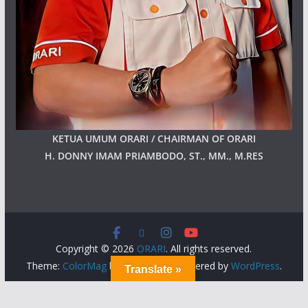
KETUA UMUM ORARI / CHAIRMAN OF ORARI
H. DONNY IMAM PRIAMBODO, ST., MM., M.RES
Copyright © 2026
ORARI
. All rights reserved.
Theme:
ColorMag
by ThemeGrill. Powered by
WordPress
.
Translate »