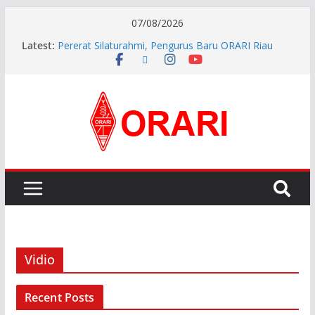
07/08/2026
Latest:
Pererat Silaturahmi, Pengurus Baru ORARI Riau
Audiensi dan Siap Bersinergi dengan Diskominfotik
INDONESIA AWARD 2026
APG27-3 ( The 3rd Meeting of the APT Conference
Preparatory Group for WRC-27 )
Aftiyedi Dalimunthe (YC5NNF) Resmi Pimpin ORARI
Lokal Bengkalis 2026–2029, Dikukuhkan Langsung
Ketua Orari Daerah Riau
Perkokoh Sinergi Amatir Radio, Ketua Orari Daerah
Riau Beserta Jajaran Hadiri Muslok III Bengkalis
Vidio
Recent Posts