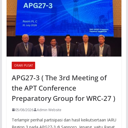
ORARI PUSAT
APG27-3 ( The 3rd Meeting of
the APT Conference
Preparatory Group for WRC-27 )
05/08/2026
Admin Website
Terlampir perihal partisipasi dan hasil keikutsertaan IARU
Region 3 pada APG27-3 di Sapporo, Jepang, yaitu Rapat