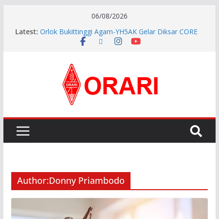
06/08/2026
Latest:
Orlok Bukittinggi Agam-YH5AK Gelar Diksar CORE
dan Manajemen Bencana Tahap ke II
APG27-3 ( The 3rd Meeting of the APT Conference
Preparatory Group for WRC-27 )
Aftiyedi Dalimunthe (YC5NNF) Resmi Pimpin ORARI
Lokal Bengkalis 2026–2029, Dikukuhkan Langsung
Ketua Orari Daerah Riau
Perkokoh Sinergi Amatir Radio, Ketua Orari Daerah
Riau Beserta Jajaran Hadiri Muslok III Bengkalis
Pererat Silaturahmi, Pengurus Baru ORARI Riau
Audiensi dan Siap Bersinergi dengan Diskominfotik
Author:
Donny Priambodo