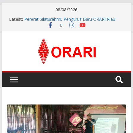
08/08/2026
Latest:
Pererat Silaturahmi, Pengurus Baru ORARI Riau
Audiensi dan Siap Bersinergi dengan Diskominfotik
INDONESIA AWARD 2026
APG27-3 ( The 3rd Meeting of the APT Conference
Preparatory Group for WRC-27 )
Aftiyedi Dalimunthe (YC5NNF) Resmi Pimpin ORARI
Lokal Bengkalis 2026–2029, Dikukuhkan Langsung
Ketua Orari Daerah Riau
Perkokoh Sinergi Amatir Radio, Ketua Orari Daerah
Riau Beserta Jajaran Hadiri Muslok III Bengkalis