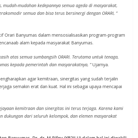
ik, mudah-mudahan kedepannya semua ageda di masyarakat,
rakomodir semua dan bisa terus bersinergi dengan ORARI, ”
tif Orari Banyumas dalam mensosialisasikan program-program
kebencanaab alam kepada masyarakat Banyumas.
asih atas semua sumbangsih ORARI. Terutama untuk tenaga,
yumas kepada pemerintah dan masyarakatnya, ”
Ujarnya.
ngharapkan agar kemitraan, sinergitas yang sudah terjalin
rjaga semakin erat dan kuat. Hal ini sebagai upaya mencapai
jayaan kemitraan dan sinergitas ini terus terjaga. Karena kami
an dukungan dari seluruh kelompok, dan elemen masyarakat
en Banyumas, Dr. dr. M Rifqy (YB2ILU) dalam hal ini diwakili