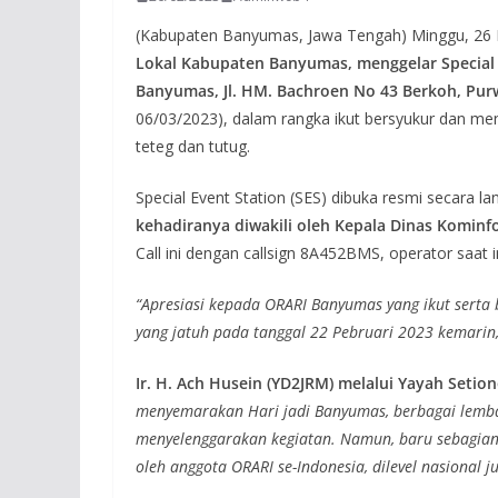
(Kabupaten Banyumas, Jawa Tengah) Minggu, 26 
Lokal Kabupaten Banyumas, menggelar Special Ev
Banyumas, Jl. HM. Bachroen No 43 Berkoh, Pu
06/03/2023), dalam rangka ikut bersyukur dan m
teteg dan tutug.
Special Event Station (SES) dibuka resmi secara l
kehadiranya diwakili oleh Kepala Dinas Kominf
Call ini dengan callsign 8A452BMS, operator sa
“Apresiasi kepada ORARI Banyumas yang ikut serta 
yang jatuh pada tanggal 22 Pebruari 2023 kemarin,
Ir. H. Ach Husein (YD2JRM) melalui Yayah Setion
menyemarakan Hari jadi Banyumas, berbagai lemb
menyelenggarakan kegiatan. Namun, baru sebagian 
oleh anggota ORARI se-Indonesia, dilevel nasional j