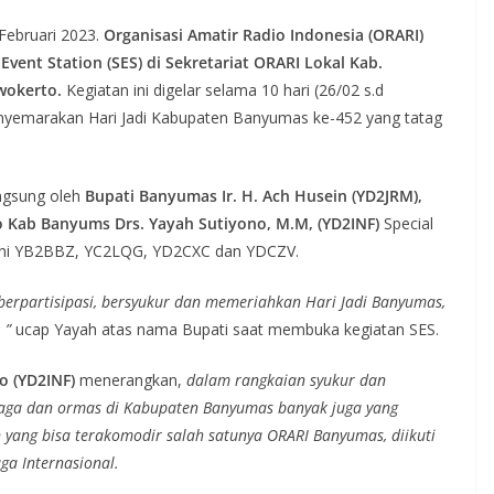
Februari 2023.
Organisasi Amatir Radio Indonesia (ORARI)
ent Station (SES) di Sekretariat ORARI Lokal Kab.
rwokerto.
Kegiatan ini digelar selama 10 hari (26/02 s.d
enyemarakan Hari Jadi Kabupaten Banyumas ke-452 yang tatag
angsung oleh
Bupati Banyumas Ir. H. Ach Husein (YD2JRM),
o Kab Banyums Drs. Yayah Sutiyono, M.M, (YD2INF)
Special
at ini YB2BBZ, YC2LQG, YD2CXC dan YDCZV.
berpartisipasi, bersyukur dan memeriahkan Hari Jadi Banyumas,
 ”
ucap Yayah atas nama Bupati saat membuka kegiatan SES.
o (YD2INF)
menerangkan,
dalam rangkaian syukur dan
aga dan ormas di Kabupaten Banyumas banyak juga yang
yang bisa terakomodir salah satunya ORARI Banyumas, diikuti
uga Internasional.