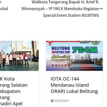
n
Walikota Tangerang Bapak H. Arief R.
okal
Wismansyah – YF1WLK Membuka Kegiatan
Special Event Station 8G30TNG
K Kota
IOTA OC-144
rang Selatan
Mendanau Island
abupaten
ORARI Lokal Belitung
rang
23/02/2024
adiri Apel