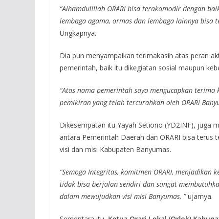
“Alhamdulillah ORARI bisa terakomodir dengan ba
lembaga agama, ormas dan lembaga lainnya bisa te
Ungkapnya.
Dia pun menyampaikan terimakasih atas peran ak
pemerintah, baik itu dikegiatan sosial maupun 
“Atas nama pemerintah saya mengucapkan terima k
pemikiran yang telah tercurahkan oleh ORARI Ban
Dikesempatan itu Yayah Setiono (YD2INF), juga me
antara Pemerintah Daerah dan ORARI bisa terus te
visi dan misi Kabupaten Banyumas.
“Semoga Integritas, komitmen ORARI, menjadikan ke
tidak bisa berjalan sendiri dan sangat membutuhk
dalam mewujudkan visi misi Banyumas, ”
ujarnya.
Sementara itu,
Ketua Orari Lokal (Orlok) Kabupat