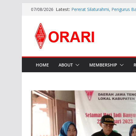
Latest:
Pererat Silaturahmi, Pengurus B
07/08/2026
Siap Bersinergi dengan Diskomin
INDONESIA AWARD 2026
APG27-3 ( The 3rd Meeting of t
Preparatory Group for WRC-27 )
Aftiyedi Dalimunthe (YC5NNF) R
Bengkalis 2026–2029, Dikukuhka
Daerah Riau
Perkokoh Sinergi Amatir Radio, 
Beserta Jajaran Hadiri Muslok III
HOME
ABOUT
MEMBERSHIP