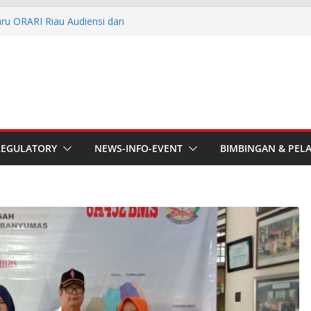
aru ORARI Riau Audiensi dan
fotik
he APT Conference
esmi Pimpin ORARI Lokal
n Langsung Ketua Orari
Ketua Orari Daerah Riau
 Bengkalis
REGULATORY
NEWS-INFO-EVENT
BIMBINGAN & PEL