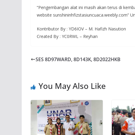
“Pengembangan alat ini masih akan terus di kemba
website sunshininhfizstasiuncuaca.weebly.com” U
Kontributor By : YD6IOV – M. Hafizh Nasution
Created By : YC0RWL – Reyhan
SES 8D97WARD, 8D143K, 8D2022HKB
You May Also Like