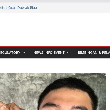
esmi Pimpin ORARI Lokal
n Langsung Ketua Orari
Ketua Orari Daerah Riau
 Bengkalis
aru ORARI Riau Audiensi dan
fotik
he APT Conference
REGULATORY
NEWS-INFO-EVENT
BIMBINGAN & PEL