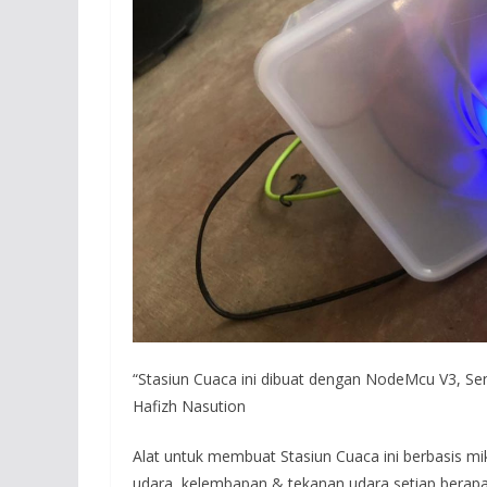
“Stasiun Cuaca ini dibuat dengan NodeMcu V3, 
Hafizh Nasution
Alat untuk membuat Stasiun Cuaca ini berbasis mi
udara, kelembapan & tekanan udara setiap berapa m