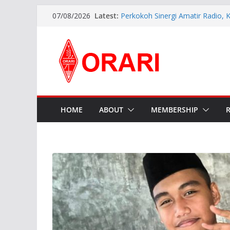
Aftiyedi Dalimunthe (YC5NNF) R
Latest:
07/08/2026
Bengkalis 2026–2029, Dikukuhka
Daerah Riau
Perkokoh Sinergi Amatir Radio, 
Beserta Jajaran Hadiri Muslok III
Pererat Silaturahmi, Pengurus B
Siap Bersinergi dengan Diskomin
INDONESIA AWARD 2026
APG27-3 ( The 3rd Meeting of t
Preparatory Group for WRC-27 )
HOME
ABOUT
MEMBERSHIP