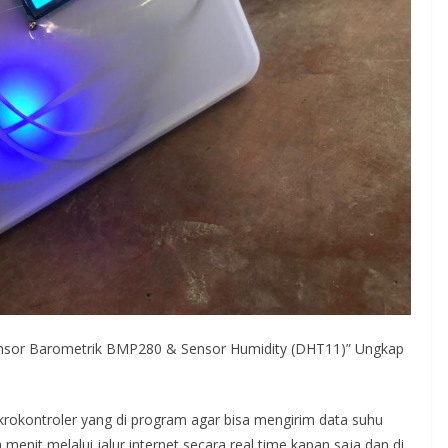
Sensor Barometrik BMP280 & Sensor Humidity (DHT11)” Ungkap
krokontroler yang di program agar bisa mengirim data suhu
enit melalui jalur internet secara real time kapan saja dan di