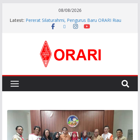
08/08/2026
Latest:
Pererat Silaturahmi, Pengurus Baru ORARI Riau
Audiensi dan Siap Bersinergi dengan Diskominfotik
INDONESIA AWARD 2026
APG27-3 ( The 3rd Meeting of the APT Conference
Preparatory Group for WRC-27 )
Aftiyedi Dalimunthe (YC5NNF) Resmi Pimpin ORARI
Lokal Bengkalis 2026–2029, Dikukuhkan Langsung
Ketua Orari Daerah Riau
Perkokoh Sinergi Amatir Radio, Ketua Orari Daerah
Riau Beserta Jajaran Hadiri Muslok III Bengkalis