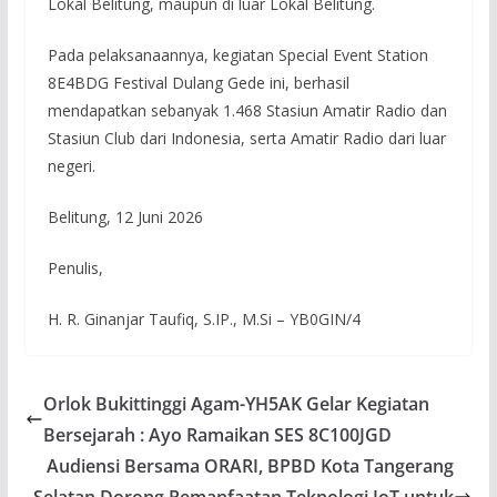
Lokal Belitung, maupun di luar Lokal Belitung.
Pada pelaksanaannya, kegiatan Special Event Station
8E4BDG Festival Dulang Gede ini, berhasil
mendapatkan sebanyak 1.468 Stasiun Amatir Radio dan
Stasiun Club dari Indonesia, serta Amatir Radio dari luar
negeri.
Belitung, 12 Juni 2026
Penulis,
H. R. Ginanjar Taufiq, S.IP., M.Si – YB0GIN/4
Orlok Bukittinggi Agam-YH5AK Gelar Kegiatan
Bersejarah : Ayo Ramaikan SES 8C100JGD
Audiensi Bersama ORARI, BPBD Kota Tangerang
Selatan Dorong Pemanfaatan Teknologi IoT untuk