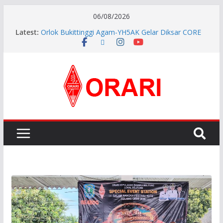
06/08/2026
Latest:
Orlok Bukittinggi Agam-YH5AK Gelar Diksar CORE
dan Manajemen Bencana Tahap ke II
APG27-3 ( The 3rd Meeting of the APT Conference
Preparatory Group for WRC-27 )
Aftiyedi Dalimunthe (YC5NNF) Resmi Pimpin ORARI
Lokal Bengkalis 2026–2029, Dikukuhkan Langsung
Ketua Orari Daerah Riau
Perkokoh Sinergi Amatir Radio, Ketua Orari Daerah
Riau Beserta Jajaran Hadiri Muslok III Bengkalis
Pererat Silaturahmi, Pengurus Baru ORARI Riau
Audiensi dan Siap Bersinergi dengan Diskominfotik