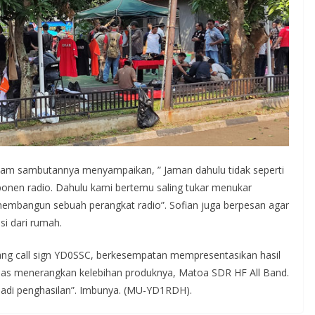
alam sambutannya menyampaikan, ” Jaman dahulu tidak seperti
nen radio. Dahulu kami bertemu saling tukar menukar
mbangun sebuah perangkat radio”. Sofian juga berpesan agar
si dari rumah.
ang call sign YD0SSC, berkesempatan mempresentasikan hasil
sias menerangkan kelebihan produknya, Matoa SDR HF All Band.
njadi penghasilan”. Imbunya. (MU-YD1RDH).