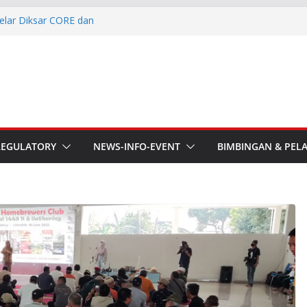
elar Diksar CORE dan
I
he APT Conference
esmi Pimpin ORARI Lokal
n Langsung Ketua Orari
Ketua Orari Daerah Riau
 Bengkalis
aru ORARI Riau Audiensi dan
REGULATORY
NEWS-INFO-EVENT
BIMBINGAN & PEL
fotik