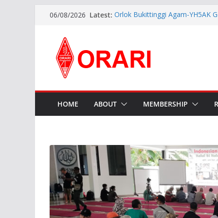
Latest:
Orlok Bukittinggi Agam-YH5AK G
06/08/2026
Manajemen Bencana Tahap ke I
APG27-3 ( The 3rd Meeting of t
Preparatory Group for WRC-27 )
Aftiyedi Dalimunthe (YC5NNF) R
Bengkalis 2026–2029, Dikukuhka
Daerah Riau
Perkokoh Sinergi Amatir Radio, 
Beserta Jajaran Hadiri Muslok III
Pererat Silaturahmi, Pengurus B
HOME
ABOUT
MEMBERSHIP
Siap Bersinergi dengan Diskomin