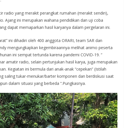
r radio yang merakit perangkat rumahan (merakit sendiri),
io. Ajang ini merupakan wahana pendidikan dan uji coba
ang dapat memaparkan hasil karyanya dalam pergelaran ini.
rat” ini dihadiri oleh 400 anggota ORARI, team SAR dan
nandy mengungkapkan kegembiraannya melihat animo peserta
ahunan ini sempat tertunda karena pandemi COVID-19. ”
r amatir radio, selain pertunjukan hasil karya, juga merupakan
. Kegiatan ini bermula dari anak-anak “cepekan” (Istilah
ng saling tukar-menukar/barter komponen dan berdiskusi saat
aupun dalam situasi yang berbeda “.Pungkasnya.