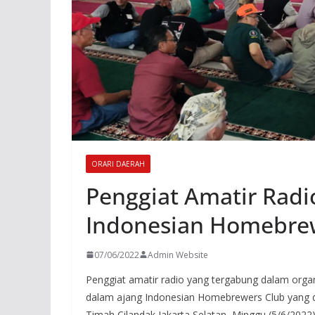
ORARI DAERAH
Penggiat Amatir Radi
Indonesian Homebre
07/06/2022
Admin Website
Penggiat amatir radio yang tergabung dalam organ
dalam ajang Indonesian Homebrewers Club yang di
Timah Cilandak Jakarta Selatan, Minggu (5/6/2022)