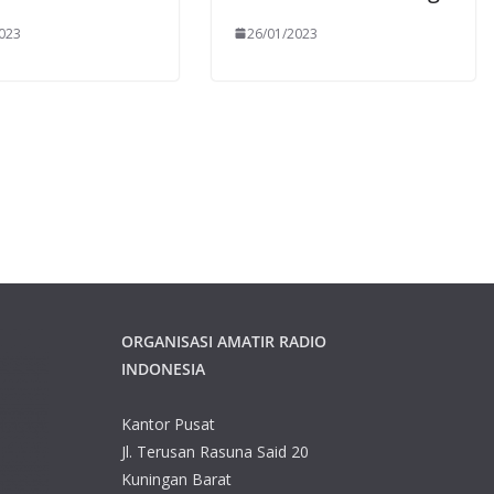
023
26/01/2023
ORGANISASI AMATIR RADIO
INDONESIA
Kantor Pusat
Jl. Terusan Rasuna Said 20
Kuningan Barat