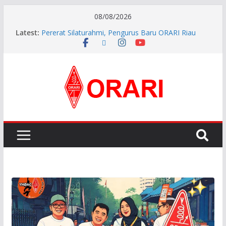
08/08/2026
Perkokoh Sinergi Amatir Radio, Ketua Orari Daerah
Latest:
Riau Beserta Jajaran Hadiri Muslok III Bengkalis
Pererat Silaturahmi, Pengurus Baru ORARI Riau
Audiensi dan Siap Bersinergi dengan Diskominfotik
INDONESIA AWARD 2026
APG27-3 ( The 3rd Meeting of the APT Conference
Preparatory Group for WRC-27 )
Aftiyedi Dalimunthe (YC5NNF) Resmi Pimpin ORARI
Lokal Bengkalis 2026–2029, Dikukuhkan Langsung
Ketua Orari Daerah Riau