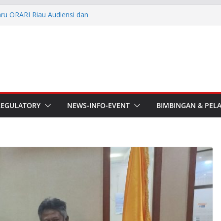
aru ORARI Riau Audiensi dan
fotik
he APT Conference
esmi Pimpin ORARI Lokal
n Langsung Ketua Orari
Ketua Orari Daerah Riau
 Bengkalis
REGULATORY
NEWS-INFO-EVENT
BIMBINGAN & PEL