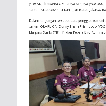
(YBØAN), bersama OM Aditya Sanjaya (YCØOSU), 
kantor Pusat ORARI di Kuningan Barat, Jakarta, R
Dalam kunjungan tersebut para penggiat komunikasi
Umum ORARI, OM Donny Imam Priambodo (YBØDX)
Marjono Susilo (YB1TJ), dan Kepala Biro Adminis