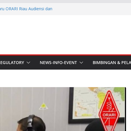
aru ORARI Riau Audiensi dan
fotik
he APT Conference
esmi Pimpin ORARI Lokal
n Langsung Ketua Orari
Ketua Orari Daerah Riau
 Bengkalis
REGULATORY
NEWS-INFO-EVENT
BIMBINGAN & PEL