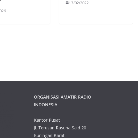
13/02/2022
026
ORGANISASI AMATIR RADIO
INDONESIA
Kantor Pusat
Jl. Terusan Rasuna Said 20
Kuningan Barat