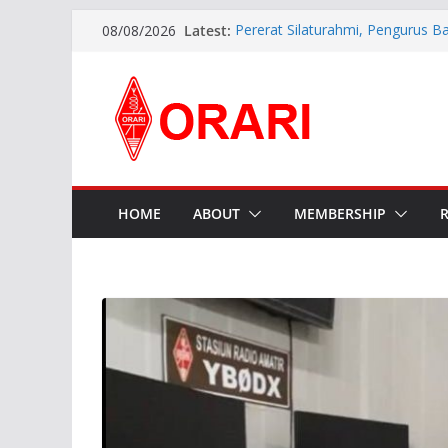
Latest:
Pererat Silaturahmi, Pengurus B
08/08/2026
Siap Bersinergi dengan Diskomin
INDONESIA AWARD 2026
APG27-3 ( The 3rd Meeting of t
Preparatory Group for WRC-27 )
Aftiyedi Dalimunthe (YC5NNF) R
Bengkalis 2026–2029, Dikukuhka
Daerah Riau
Perkokoh Sinergi Amatir Radio, 
Beserta Jajaran Hadiri Muslok III
HOME
ABOUT
MEMBERSHIP