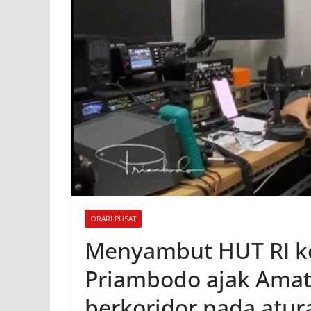
ORARI PUSAT
Menyambut HUT RI k
Priambodo ajak Amati
berkoridor pada atur