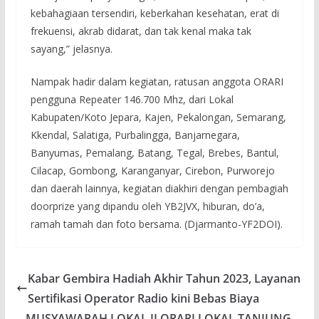
kebahagiaan tersendiri, keberkahan kesehatan, erat di
frekuensi, akrab didarat, dan tak kenal maka tak
sayang,” jelasnya.
Nampak hadir dalam kegiatan, ratusan anggota ORARI
pengguna Repeater 146.700 Mhz, dari Lokal
Kabupaten/Koto Jepara, Kajen, Pekalongan, Semarang,
Kkendal, Salatiga, Purbalingga, Banjarnegara,
Banyumas, Pemalang, Batang, Tegal, Brebes, Bantul,
Cilacap, Gombong, Karanganyar, Cirebon, Purworejo
dan daerah lainnya, kegiatan diakhiri dengan pembagiah
doorprize yang dipandu oleh YB2JVX, hiburan, do’a,
ramah tamah dan foto bersama. (Djarmanto-YF2DOI).
Kabar Gembira Hadiah Akhir Tahun 2023, Layanan
Sertifikasi Operator Radio kini Bebas Biaya
MUSYAWARAH LOKAL II ORARI LOKAL TANJUNG