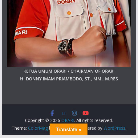
KETUA UMUM ORARI / CHAIRMAN OF ORARI
H. DONNY IMAM PRIAMBODO, ST., MM., M.RES
Copyright © 2026
ORARI
. All rights reserved.
Theme:
ColorMag
by ThemeGrill. Powered by
WordPress
.
Translate »