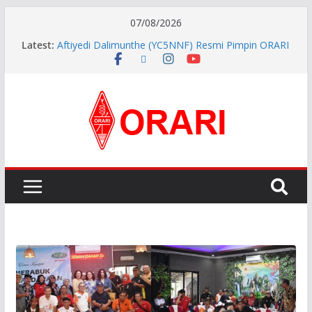
07/08/2026
Latest:
Aftiyedi Dalimunthe (YC5NNF) Resmi Pimpin ORARI
Lokal Bengkalis 2026–2029, Dikukuhkan Langsung
Ketua Orari Daerah Riau
Perkokoh Sinergi Amatir Radio, Ketua Orari Daerah
Riau Beserta Jajaran Hadiri Muslok III Bengkalis
Pererat Silaturahmi, Pengurus Baru ORARI Riau
Audiensi dan Siap Bersinergi dengan Diskominfotik
INDONESIA AWARD 2026
APG27-3 ( The 3rd Meeting of the APT Conference
Preparatory Group for WRC-27 )