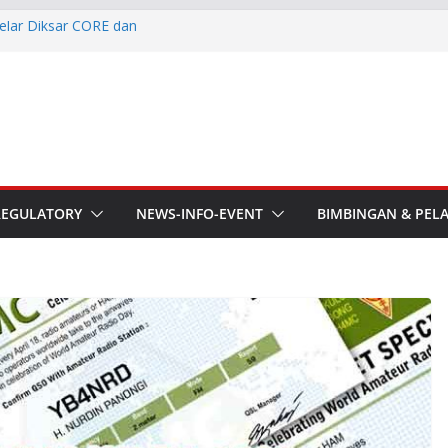
elar Diksar CORE dan
I
he APT Conference
esmi Pimpin ORARI Lokal
n Langsung Ketua Orari
Ketua Orari Daerah Riau
 Bengkalis
aru ORARI Riau Audiensi dan
REGULATORY
NEWS-INFO-EVENT
BIMBINGAN & PEL
fotik