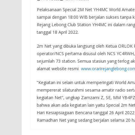
Pelaksanaan Special 2M Net YH4MC World Amateur
sampai dengan 18:00 WIB berjalan sukses tanpa k
Rejang Lebong Club Station YH4MC ini dalam rang
tanggal 18 April 2022.
2m Net yang dibuka langsung oleh Ketua ORLOK 
operator/NCS pertama disusul oleh NCS YC4RWH, 
sejumlah 73 station. Semua stasiun yang terlog
alamat website resmi
www.orarirejanglebong.co
“Kegiatan ini selain untuk memperingati World Am
mempererat silaturahmi sesama amatir radio sert
kegiatan Net”, ungkap Zamzami Z, SE, MM YB4PZ
bahwa akan ada kegiatan lain yaitu Special 2m Ne
Hari Kesiapsiagaan Bencana tanggal 26 April 2022
Ramadhan Net yang sedang berjalan selama 20 hari