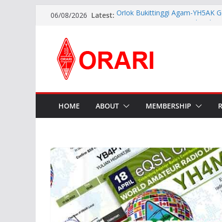
Latest:
Orlok Bukittinggi Agam-YH5AK G
06/08/2026
Manajemen Bencana Tahap ke I
APG27-3 ( The 3rd Meeting of t
Preparatory Group for WRC-27 )
Aftiyedi Dalimunthe (YC5NNF) R
Bengkalis 2026–2029, Dikukuhka
Daerah Riau
Perkokoh Sinergi Amatir Radio, 
Beserta Jajaran Hadiri Muslok III
Pererat Silaturahmi, Pengurus B
HOME
ABOUT
MEMBERSHIP
Siap Bersinergi dengan Diskomin