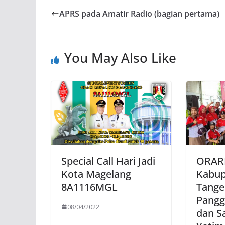
APRS pada Amatir Radio (bagian pertama)
You May Also Like
Special Call Hari Jadi
ORARI
Kota Magelang
Kabup
8A1116MGL
Tange
Pangg
08/04/2022
dan S