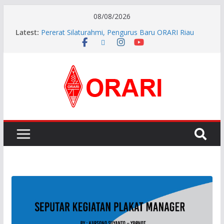
08/08/2026
Latest:
Pererat Silaturahmi, Pengurus Baru ORARI Riau
Audiensi dan Siap Bersinergi dengan Diskominfotik
INDONESIA AWARD 2026
APG27-3 ( The 3rd Meeting of the APT Conference
Preparatory Group for WRC-27 )
Aftiyedi Dalimunthe (YC5NNF) Resmi Pimpin ORARI
Lokal Bengkalis 2026–2029, Dikukuhkan Langsung
Ketua Orari Daerah Riau
Perkokoh Sinergi Amatir Radio, Ketua Orari Daerah
Riau Beserta Jajaran Hadiri Muslok III Bengkalis