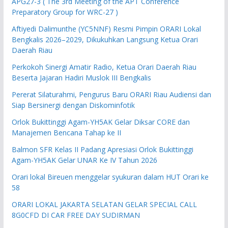
APG27-3 ( The 3rd Meeting of the APT Conference
Preparatory Group for WRC-27 )
Aftiyedi Dalimunthe (YC5NNF) Resmi Pimpin ORARI Lokal
Bengkalis 2026–2029, Dikukuhkan Langsung Ketua Orari
Daerah Riau
Perkokoh Sinergi Amatir Radio, Ketua Orari Daerah Riau
Beserta Jajaran Hadiri Muslok III Bengkalis
Pererat Silaturahmi, Pengurus Baru ORARI Riau Audiensi dan
Siap Bersinergi dengan Diskominfotik
Orlok Bukittinggi Agam-YH5AK Gelar Diksar CORE dan
Manajemen Bencana Tahap ke II
Balmon SFR Kelas II Padang Apresiasi Orlok Bukittinggi
Agam-YH5AK Gelar UNAR Ke IV Tahun 2026
Orari lokal Bireuen menggelar syukuran dalam HUT Orari ke
58
ORARI LOKAL JAKARTA SELATAN GELAR SPECIAL CALL
8G0CFD DI CAR FREE DAY SUDIRMAN