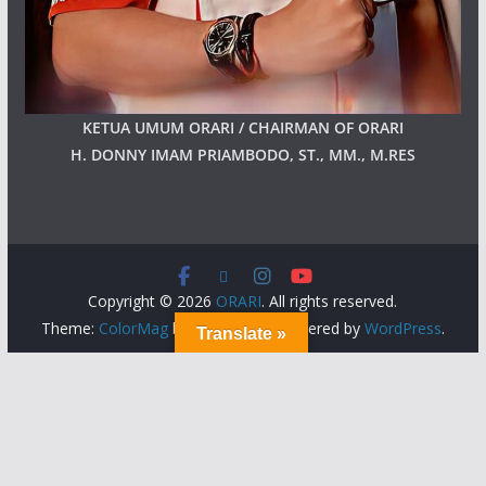
KETUA UMUM ORARI / CHAIRMAN OF ORARI
H. DONNY IMAM PRIAMBODO, ST., MM., M.RES
Copyright © 2026
ORARI
. All rights reserved.
Theme:
ColorMag
by ThemeGrill. Powered by
WordPress
.
Translate »