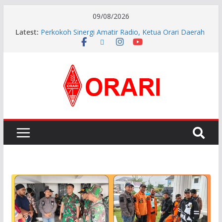
09/08/2026
Latest:
Perkokoh Sinergi Amatir Radio, Ketua Orari Daerah
Riau Beserta Jajaran Hadiri Muslok III Bengkalis
Resmi Dilantik, Pengurus ORARI Lokal Kota Jambi
Masa Bakti 2026-2029 Siap Perkuat Komunikasi
Kebencanaan dan Sosial.
INDONESIA AWARD 2026
APG27-3 ( The 3rd Meeting of the APT Conference
Preparatory Group for WRC-27 )
Aftiyedi Dalimunthe (YC5NNF) Resmi Pimpin ORARI
Lokal Bengkalis 2026–2029, Dikukuhkan Langsung
Ketua Orari Daerah Riau