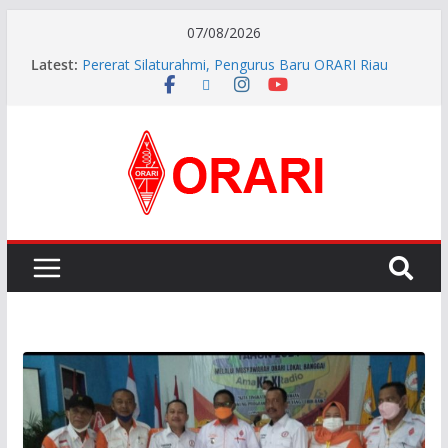
07/08/2026
Latest:
Pererat Silaturahmi, Pengurus Baru ORARI Riau
Audiensi dan Siap Bersinergi dengan Diskominfotik
INDONESIA AWARD 2026
APG27-3 ( The 3rd Meeting of the APT Conference
Preparatory Group for WRC-27 )
Aftiyedi Dalimunthe (YC5NNF) Resmi Pimpin ORARI
Lokal Bengkalis 2026–2029, Dikukuhkan Langsung
Ketua Orari Daerah Riau
Perkokoh Sinergi Amatir Radio, Ketua Orari Daerah
Riau Beserta Jajaran Hadiri Muslok III Bengkalis