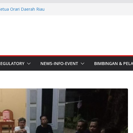
Ketua Orari Daerah Riau
 Bengkalis
aru ORARI Riau Audiensi dan
fotik
he APT Conference
esmi Pimpin ORARI Lokal
n Langsung Ketua Orari
REGULATORY
NEWS-INFO-EVENT
BIMBINGAN & PEL