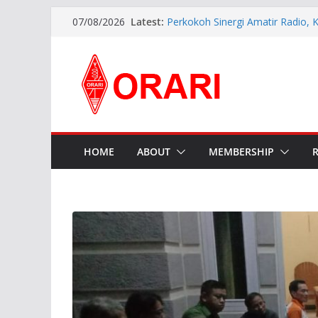
Latest:
Perkokoh Sinergi Amatir Radio, 
07/08/2026
Beserta Jajaran Hadiri Muslok III
Pererat Silaturahmi, Pengurus B
Siap Bersinergi dengan Diskomin
INDONESIA AWARD 2026
APG27-3 ( The 3rd Meeting of t
Preparatory Group for WRC-27 )
Aftiyedi Dalimunthe (YC5NNF) R
Bengkalis 2026–2029, Dikukuhka
Daerah Riau
HOME
ABOUT
MEMBERSHIP