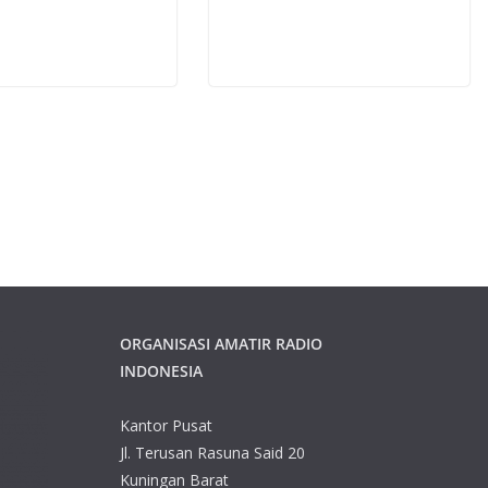
ORGANISASI AMATIR RADIO
INDONESIA
Kantor Pusat
Jl. Terusan Rasuna Said 20
Kuningan Barat