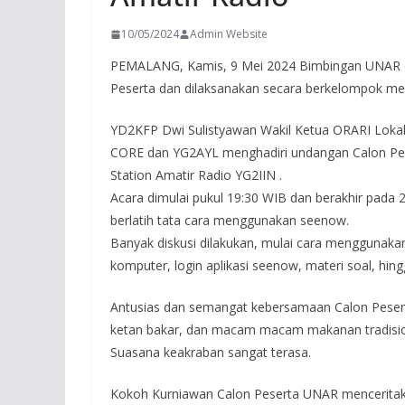
10/05/2024
Admin Website
PEMALANG, Kamis, 9 Mei 2024 Bimbingan UNAR di 
Peserta dan dilaksanakan secara berkelompok men
YD2KFP Dwi Sulistyawan Wakil Ketua ORARI Loka
CORE dan YG2AYL menghadiri undangan Calon Pes
Station Amatir Radio YG2IIN .
Acara dimulai pukul 19:30 WIB dan berakhir pada 
berlatih tata cara menggunakan seenow.
Banyak diskusi dilakukan, mulai cara menggunak
komputer, login aplikasi seenow, materi soal, hing
Antusias dan semangat kebersamaan Calon Pese
ketan bakar, dan macam macam makanan tradisi
Suasana keakraban sangat terasa.
Kokoh Kurniawan Calon Peserta UNAR mencerita