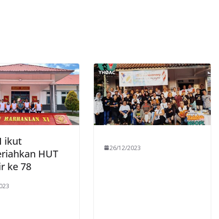
 ikut
26/12/2023
riahkan HUT
r ke 78
023