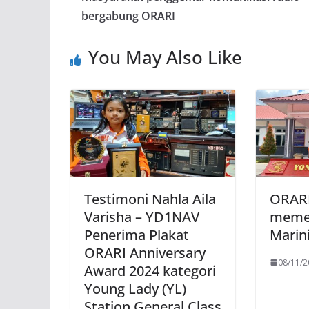
bergabung ORARI
You May Also Like
Testimoni Nahla Aila
ORARI
Varisha – YD1NAV
meme
Penerima Plakat
Marini
ORARI Anniversary
08/11/2
Award 2024 kategori
Young Lady (YL)
Station General Class