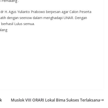
i Pemalang .
r H. Agus Yulianto Prabowo berpesan agar Calon Peserta
rlatih dengan seenow dalam menghadapi UNAR. Dengan
 berhasil Lulus semua.
alang
k
Muslok VIII ORARI Lokal Bima Sukses Terlaksana