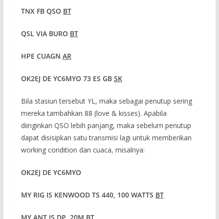
TNX FB QSO
BT
QSL VIA BURO
BT
HPE CUAGN
AR
OK2EJ DE Y
C6MYO
73 ES GB
SK
Bila stasiun tersebut YL, maka sebagai penutup sering
mereka tambahkan 88 (love & kisses). Apabila
diinginkan QSO lebih panjang, maka sebelum penutup
dapat disisipkan satu transmisi lagi untuk memberikan
working condition dan cuaca, misalnya:
OK2EJ DE Y
C6MYO
MY RIG IS KENWOOD TS 4
40, 100 WATTS
BT
MY ANT IS DP, 20M
BT