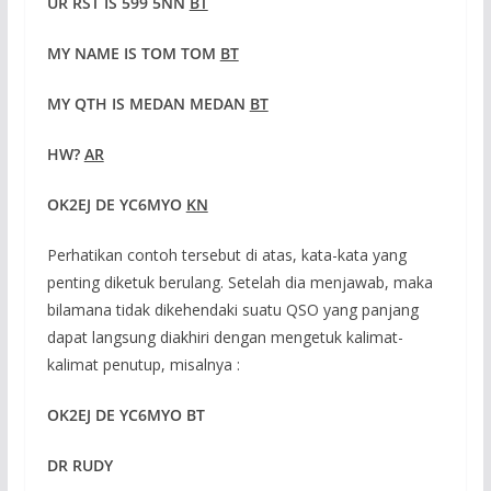
UR RST IS 599 5NN
BT
MY NAME IS
TOM TOM
BT
MY QTH IS MEDAN MEDAN
BT
HW?
AR
OK2EJ DE Y
C6MYO
KN
Perhatikan contoh tersebut di atas, kata-kata yang
penting diketuk berulang. Setelah dia menjawab, maka
bilamana tidak dikehendaki suatu QSO yang panjang
dapat langsung diakhiri dengan mengetuk kalimat-
kalimat penutup, misalnya :
OK2EJ DE Y
C6MYO BT
DR RUDY