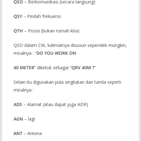
QSO
– Berkomunikasi (secara langsung)
QSY
– Pindah frekuensi
QTH
– Posisi (bukan rumah kita)
QSO dalam CW, kalimatnya disusun sependek mungkin,
misalnya : “
DO YOU WORK ON
40 METER
” diketuk sebagai “
QRV 40M ?
”
Selain itu digunakan pula singkatan dan tanda seperti
misalnya :
ADS
– Alamat (atau dapat juga ADR)
AGN
– lagi
ANT
– Antena