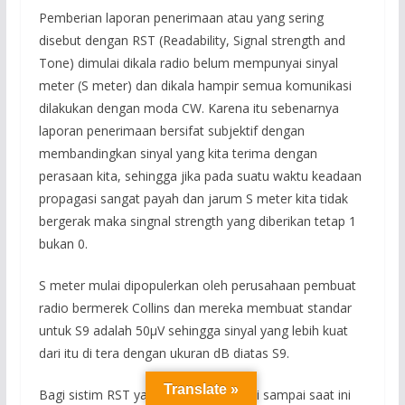
Pemberian laporan penerimaan atau yang sering
disebut dengan RST (Readability, Signal strength and
Tone) dimulai dikala radio belum mempunyai sinyal
meter (S meter) dan dikala hampir semua komunikasi
dilakukan dengan moda CW. Karena itu sebenarnya
laporan penerimaan bersifat subjektif dengan
membandingkan sinyal yang kita terima dengan
perasaan kita, sehingga jika pada suatu waktu keadaan
propagasi sangat payah dan jarum S meter kita tidak
bergerak maka singnal strength yang diberikan tetap 1
bukan 0.
S meter mulai dipopulerkan oleh perusahaan pembuat
radio bermerek Collins dan mereka membuat standar
untuk S9 adalah 50μV sehingga sinyal yang lebih kuat
dari itu di tera dengan ukuran dB diatas S9.
Translate »
Bagi sistim RST yang masih kita pakai sampai saat ini