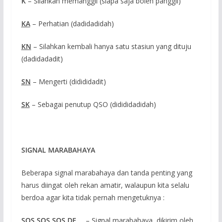
K
– Silahkan memanggil (siapa saja boleh panggil)
KA
– Perhatian (dadidadidah)
KN
– Silahkan kembali hanya satu stasiun yang dituju
(dadidadadit)
SN
– Mengerti (didididadit)
SK
– Sebagai penutup QSO (didididadidah)
SIGNAL MARABAHAYA
Beberapa signal marabahaya dan tanda penting yang
harus diingat oleh rekan amatir, walaupun kita selalu
berdoa agar kita tidak pernah mengetuknya :
SOS
SOS
SOS
DE
… – Signal marabahaya, dikirim oleh