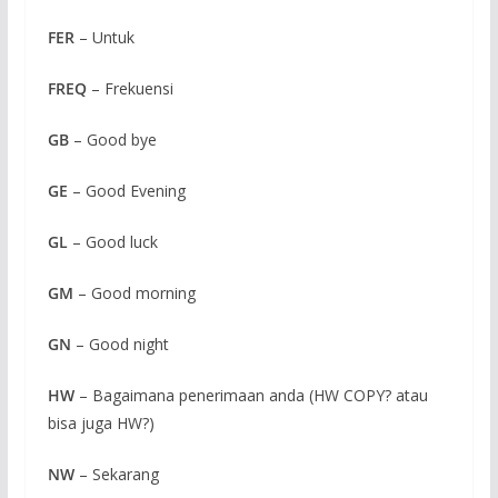
FER
– Untuk
FREQ
– Frekuensi
GB
– Good bye
GE
– Good Evening
GL
– Good luck
GM
– Good morning
GN
– Good night
HW
– Bagaimana penerimaan anda (HW COPY? atau
bisa juga HW?)
NW
– Sekarang