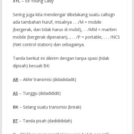
XYL
– Ex Young Lady
Sering juga kita mendengar dibelakang suatu callsign
ada tambahan huruf, misalnya . . ./M = mobile
(bergerak, dan tidak harus di mobil), . . /MM = maritim
mobile (bergerak diperairan), , . . /P = portable, . . . /NCS
(Net control station) dan sebagainya.
Tanda berikut ini dikirim dengan tanpa spasi (tidak
dipisah) kecuali BK:
AR
– Akhir transmisi (didadidadit)
AS
– Tunggu (didadididit)
BK
– Selang suatu transmisi (break)
BT
– Tanda pisah (dadidididah)