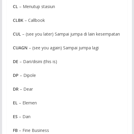
CL
– Menutup stasiun
CLBK
– Callbook
CUL
– (see you later) Sampai jumpa di lain kesempatan
CUAGN
– (see you again) Sampai jumpa lagi
DE
– Dari/disini (this is)
DP
– Dipole
DR
– Dear
EL
– Elemen
ES
– Dan
FB
– Fine Business