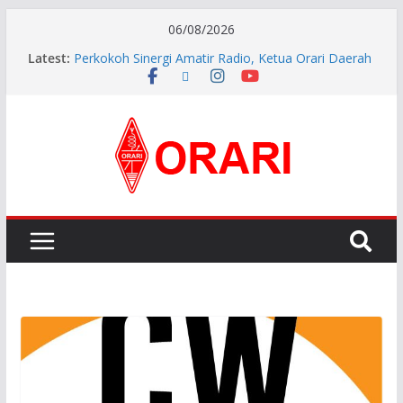
06/08/2026
Latest:
Aftiyedi Dalimunthe (YC5NNF) Resmi Pimpin ORARI
Lokal Bengkalis 2026–2029, Dikukuhkan Langsung
Ketua Orari Daerah Riau
Perkokoh Sinergi Amatir Radio, Ketua Orari Daerah
Riau Beserta Jajaran Hadiri Muslok III Bengkalis
Pererat Silaturahmi, Pengurus Baru ORARI Riau
Audiensi dan Siap Bersinergi dengan Diskominfotik
Orlok Bukittinggi Agam-YH5AK Gelar Diksar CORE
dan Manajemen Bencana Tahap ke II
APG27-3 ( The 3rd Meeting of the APT Conference
Preparatory Group for WRC-27 )