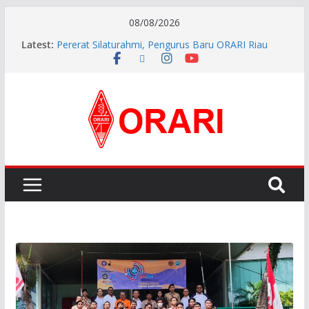
08/08/2026
Latest:
Pererat Silaturahmi, Pengurus Baru ORARI Riau
Audiensi dan Siap Bersinergi dengan Diskominfotik
INDONESIA AWARD 2026
APG27-3 ( The 3rd Meeting of the APT Conference
Preparatory Group for WRC-27 )
Aftiyedi Dalimunthe (YC5NNF) Resmi Pimpin ORARI
Lokal Bengkalis 2026–2029, Dikukuhkan Langsung
Ketua Orari Daerah Riau
Perkokoh Sinergi Amatir Radio, Ketua Orari Daerah
Riau Beserta Jajaran Hadiri Muslok III Bengkalis