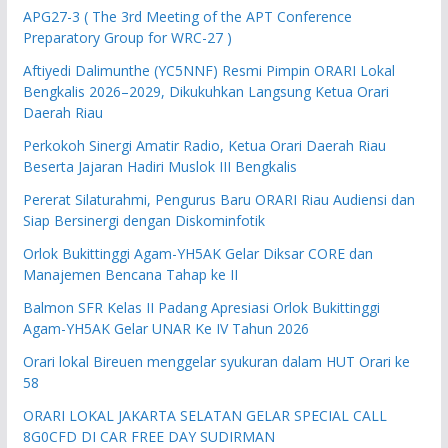
APG27-3 ( The 3rd Meeting of the APT Conference
Preparatory Group for WRC-27 )
Aftiyedi Dalimunthe (YC5NNF) Resmi Pimpin ORARI Lokal
Bengkalis 2026–2029, Dikukuhkan Langsung Ketua Orari
Daerah Riau
Perkokoh Sinergi Amatir Radio, Ketua Orari Daerah Riau
Beserta Jajaran Hadiri Muslok III Bengkalis
Pererat Silaturahmi, Pengurus Baru ORARI Riau Audiensi dan
Siap Bersinergi dengan Diskominfotik
Orlok Bukittinggi Agam-YH5AK Gelar Diksar CORE dan
Manajemen Bencana Tahap ke II
Balmon SFR Kelas II Padang Apresiasi Orlok Bukittinggi
Agam-YH5AK Gelar UNAR Ke IV Tahun 2026
Orari lokal Bireuen menggelar syukuran dalam HUT Orari ke
58
ORARI LOKAL JAKARTA SELATAN GELAR SPECIAL CALL
8G0CFD DI CAR FREE DAY SUDIRMAN