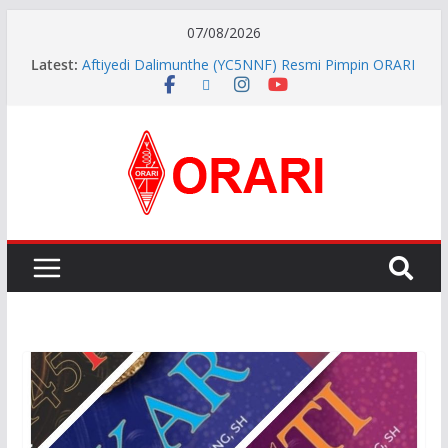
07/08/2026
Latest:
Aftiyedi Dalimunthe (YC5NNF) Resmi Pimpin ORARI
Lokal Bengkalis 2026–2029, Dikukuhkan Langsung
Ketua Orari Daerah Riau
Perkokoh Sinergi Amatir Radio, Ketua Orari Daerah
Riau Beserta Jajaran Hadiri Muslok III Bengkalis
Pererat Silaturahmi, Pengurus Baru ORARI Riau
Audiensi dan Siap Bersinergi dengan Diskominfotik
INDONESIA AWARD 2026
APG27-3 ( The 3rd Meeting of the APT Conference
Preparatory Group for WRC-27 )