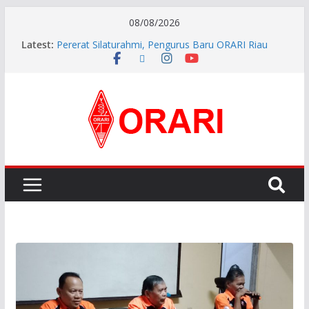
08/08/2026
Latest:
Pererat Silaturahmi, Pengurus Baru ORARI Riau
Audiensi dan Siap Bersinergi dengan Diskominfotik
INDONESIA AWARD 2026
APG27-3 ( The 3rd Meeting of the APT Conference
Preparatory Group for WRC-27 )
Aftiyedi Dalimunthe (YC5NNF) Resmi Pimpin ORARI
Lokal Bengkalis 2026–2029, Dikukuhkan Langsung
Ketua Orari Daerah Riau
Perkokoh Sinergi Amatir Radio, Ketua Orari Daerah
Riau Beserta Jajaran Hadiri Muslok III Bengkalis