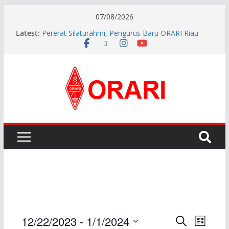
07/08/2026
Latest:
Pererat Silaturahmi, Pengurus Baru ORARI Riau
Audiensi dan Siap Bersinergi dengan Diskominfotik
INDONESIA AWARD 2026
APG27-3 ( The 3rd Meeting of the APT Conference
Preparatory Group for WRC-27 )
Aftiyedi Dalimunthe (YC5NNF) Resmi Pimpin ORARI
Lokal Bengkalis 2026–2029, Dikukuhkan Langsung
Ketua Orari Daerah Riau
Perkokoh Sinergi Amatir Radio, Ketua Orari Daerah
Riau Beserta Jajaran Hadiri Muslok III Bengkalis
E
E
12/22/2023
 - 
1/1/2024
S
L