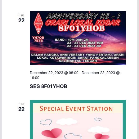
a
v
FRI
22
n
i
d
g
V
a
i
t
e
i
December 22, 2023 @ 08:00
-
December 23, 2023 @
16:00
w
o
SES 8F01YHOB
s
n
FRI
22
N
a
v