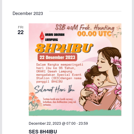
e
S
i
v
v
a
s
e
December 2023
r
t
e
e
l
c
FRI
h
e
n
n
22
c
t
t
t
d
s
V
a
S
i
t
e
e
e
.
a
w
r
s
c
N
December 22, 2023 @ 07:00
-
23:59
h
a
SES 8H4IBU