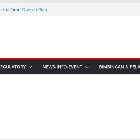
Ketua Orari Daerah Riau
 Bengkalis
Lokal Kota Jambi Masa Bakti
asi Kebencanaan dan Sosial.
he APT Conference
esmi Pimpin ORARI Lokal
n Langsung Ketua Orari
REGULATORY
NEWS-INFO-EVENT
BIMBINGAN & PEL