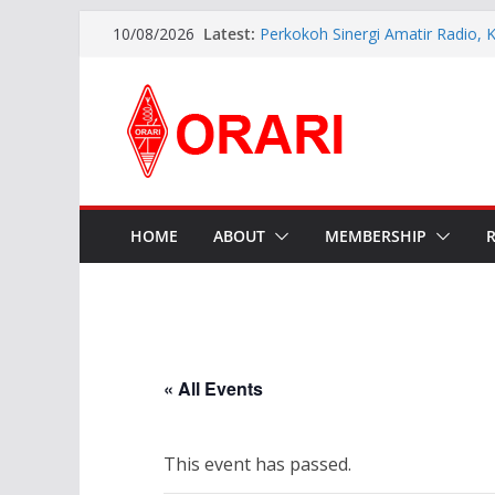
Latest:
Perkokoh Sinergi Amatir Radio, 
10/08/2026
Beserta Jajaran Hadiri Muslok III
Resmi Dilantik, Pengurus ORARI 
2026-2029 Siap Perkuat Komunik
INDONESIA AWARD 2026
APG27-3 ( The 3rd Meeting of t
Preparatory Group for WRC-27 )
Aftiyedi Dalimunthe (YC5NNF) R
Bengkalis 2026–2029, Dikukuhka
Daerah Riau
HOME
ABOUT
MEMBERSHIP
« All Events
This event has passed.