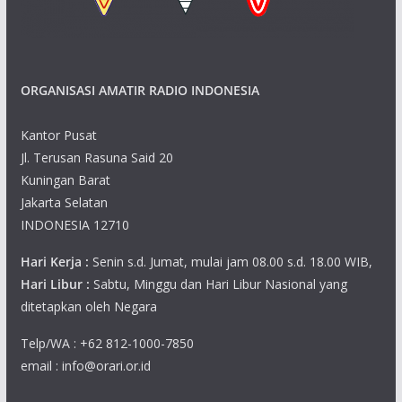
s
n
N
ORGANISASI AMATIR RADIO INDONESIA
a
v
Kantor Pusat
Jl. Terusan Rasuna Said 20
i
Kuningan Barat
g
Jakarta Selatan
INDONESIA 12710
a
Hari Kerja :
Senin s.d. Jumat, mulai jam 08.00 s.d. 18.00 WIB,
t
Hari Libur :
Sabtu, Minggu dan Hari Libur Nasional yang
ditetapkan oleh Negara
i
Telp/WA : +62 812-1000-7850
o
email : info@orari.or.id
n