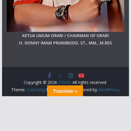
KETUA UMUM ORARI / CHAIRMAN OF ORARI
H. DONNY IMAM PRIAMBODO, ST., MM., M.RES
Copyright © 2026
ORARI
. All rights reserved.
Theme:
ColorMag
by ThemeGrill. Powered by
WordPress
.
Translate »