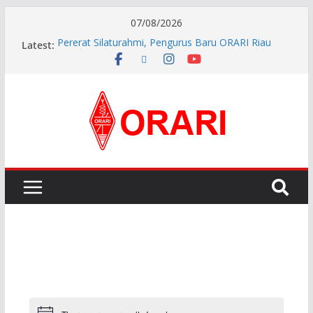
07/08/2026
Pererat Silaturahmi, Pengurus Baru ORARI Riau
Latest:
Audiensi dan Siap Bersinergi dengan Diskominfotik
INDONESIA AWARD 2026
APG27-3 ( The 3rd Meeting of the APT Conference
Preparatory Group for WRC-27 )
Aftiyedi Dalimunthe (YC5NNF) Resmi Pimpin ORARI
Lokal Bengkalis 2026–2029, Dikukuhkan Langsung
Ketua Orari Daerah Riau
Perkokoh Sinergi Amatir Radio, Ketua Orari Daerah
Riau Beserta Jajaran Hadiri Muslok III Bengkalis