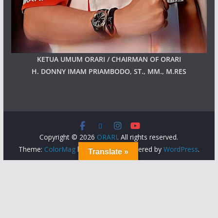
KETUA UMUM ORARI / CHAIRMAN OF ORARI
H. DONNY IMAM PRIAMBODO, ST., MM., M.RES
Copyright © 2026
ORARI
. All rights reserved.
Theme:
ColorMag
by ThemeGrill. Powered by
WordPress
.
Translate »