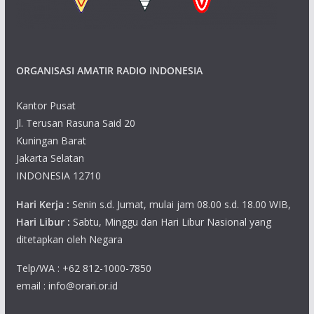
s
n
N
ORGANISASI AMATIR RADIO INDONESIA
a
v
Kantor Pusat
Jl. Terusan Rasuna Said 20
i
Kuningan Barat
g
Jakarta Selatan
INDONESIA 12710
a
Hari Kerja :
Senin s.d. Jumat, mulai jam 08.00 s.d. 18.00 WIB,
t
Hari Libur :
Sabtu, Minggu dan Hari Libur Nasional yang
ditetapkan oleh Negara
i
Telp/WA : +62 812-1000-7850
o
email : info@orari.or.id
n