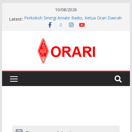
10/08/2026
Latest:
Perkokoh Sinergi Amatir Radio, Ketua Orari Daerah
Riau Beserta Jajaran Hadiri Muslok III Bengkalis
Resmi Dilantik, Pengurus ORARI Lokal Kota Jambi
Masa Bakti 2026-2029 Siap Perkuat Komunikasi
Kebencanaan dan Sosial.
INDONESIA AWARD 2026
APG27-3 ( The 3rd Meeting of the APT Conference
Preparatory Group for WRC-27 )
Aftiyedi Dalimunthe (YC5NNF) Resmi Pimpin ORARI
Lokal Bengkalis 2026–2029, Dikukuhkan Langsung
Ketua Orari Daerah Riau