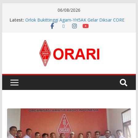
06/08/2026
Latest:
Orlok Bukittinggi Agam-YH5AK Gelar Diksar CORE
dan Manajemen Bencana Tahap ke II
APG27-3 ( The 3rd Meeting of the APT Conference
Preparatory Group for WRC-27 )
Aftiyedi Dalimunthe (YC5NNF) Resmi Pimpin ORARI
Lokal Bengkalis 2026–2029, Dikukuhkan Langsung
Ketua Orari Daerah Riau
Perkokoh Sinergi Amatir Radio, Ketua Orari Daerah
Riau Beserta Jajaran Hadiri Muslok III Bengkalis
Pererat Silaturahmi, Pengurus Baru ORARI Riau
Audiensi dan Siap Bersinergi dengan Diskominfotik