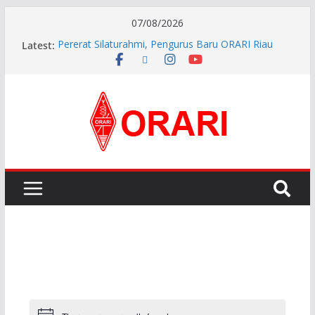
07/08/2026
Latest:
Pererat Silaturahmi, Pengurus Baru ORARI Riau
Audiensi dan Siap Bersinergi dengan Diskominfotik
INDONESIA AWARD 2026
APG27-3 ( The 3rd Meeting of the APT Conference
Preparatory Group for WRC-27 )
Aftiyedi Dalimunthe (YC5NNF) Resmi Pimpin ORARI
Lokal Bengkalis 2026–2029, Dikukuhkan Langsung
Ketua Orari Daerah Riau
Perkokoh Sinergi Amatir Radio, Ketua Orari Daerah
Riau Beserta Jajaran Hadiri Muslok III Bengkalis