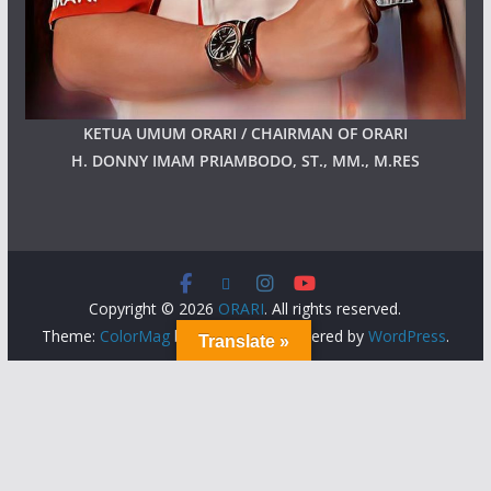
KETUA UMUM ORARI / CHAIRMAN OF ORARI
H. DONNY IMAM PRIAMBODO, ST., MM., M.RES
Copyright © 2026
ORARI
. All rights reserved.
Theme:
ColorMag
by ThemeGrill. Powered by
WordPress
.
Translate »