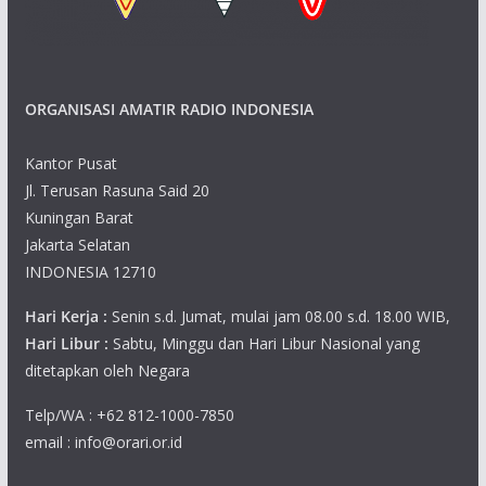
s
n
N
ORGANISASI AMATIR RADIO INDONESIA
a
v
Kantor Pusat
Jl. Terusan Rasuna Said 20
i
Kuningan Barat
g
Jakarta Selatan
INDONESIA 12710
a
Hari Kerja :
Senin s.d. Jumat, mulai jam 08.00 s.d. 18.00 WIB,
t
Hari Libur :
Sabtu, Minggu dan Hari Libur Nasional yang
ditetapkan oleh Negara
i
Telp/WA : +62 812-1000-7850
o
email : info@orari.or.id
n