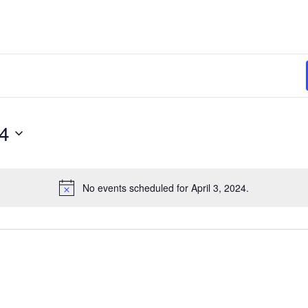
24
No events scheduled for April 3, 2024.
N
o
t
i
c
e