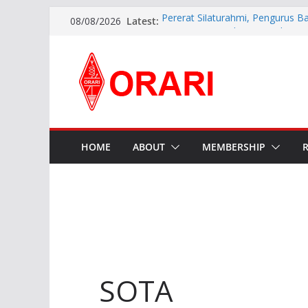
Latest:
Pererat Silaturahmi, Pengurus B
08/08/2026
Siap Bersinergi dengan Diskomin
INDONESIA AWARD 2026
APG27-3 ( The 3rd Meeting of t
Preparatory Group for WRC-27 )
Aftiyedi Dalimunthe (YC5NNF) R
Bengkalis 2026–2029, Dikukuhka
Daerah Riau
Perkokoh Sinergi Amatir Radio, 
Beserta Jajaran Hadiri Muslok III
HOME
ABOUT
MEMBERSHIP
SOTA