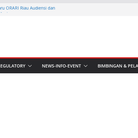
aru ORARI Riau Audiensi dan
fotik
he APT Conference
esmi Pimpin ORARI Lokal
n Langsung Ketua Orari
Ketua Orari Daerah Riau
 Bengkalis
REGULATORY
NEWS-INFO-EVENT
BIMBINGAN & PEL