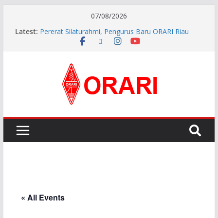
07/08/2026
Latest:
Pererat Silaturahmi, Pengurus Baru ORARI Riau
Audiensi dan Siap Bersinergi dengan Diskominfotik
INDONESIA AWARD 2026
APG27-3 ( The 3rd Meeting of the APT Conference
Preparatory Group for WRC-27 )
Aftiyedi Dalimunthe (YC5NNF) Resmi Pimpin ORARI
Lokal Bengkalis 2026–2029, Dikukuhkan Langsung
Ketua Orari Daerah Riau
Perkokoh Sinergi Amatir Radio, Ketua Orari Daerah
Riau Beserta Jajaran Hadiri Muslok III Bengkalis
« All Events