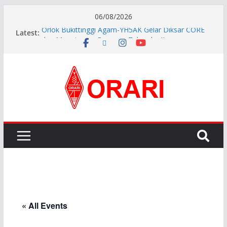
06/08/2026
Latest:
Orlok Bukittinggi Agam-YH5AK Gelar Diksar CORE
dan Manajemen Bencana Tahap ke II
APG27-3 ( The 3rd Meeting of the APT Conference
Preparatory Group for WRC-27 )
Aftiyedi Dalimunthe (YC5NNF) Resmi Pimpin ORARI
Lokal Bengkalis 2026–2029, Dikukuhkan Langsung
Ketua Orari Daerah Riau
Perkokoh Sinergi Amatir Radio, Ketua Orari Daerah
Riau Beserta Jajaran Hadiri Muslok III Bengkalis
Pererat Silaturahmi, Pengurus Baru ORARI Riau
Audiensi dan Siap Bersinergi dengan Diskominfotik
« All Events