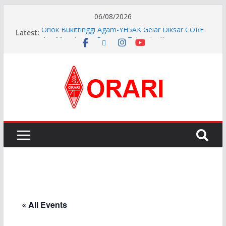
06/08/2026
Latest:
Orlok Bukittinggi Agam-YH5AK Gelar Diksar CORE
dan Manajemen Bencana Tahap ke II
APG27-3 ( The 3rd Meeting of the APT Conference
Preparatory Group for WRC-27 )
Aftiyedi Dalimunthe (YC5NNF) Resmi Pimpin ORARI
Lokal Bengkalis 2026–2029, Dikukuhkan Langsung
Ketua Orari Daerah Riau
Perkokoh Sinergi Amatir Radio, Ketua Orari Daerah
Riau Beserta Jajaran Hadiri Muslok III Bengkalis
Pererat Silaturahmi, Pengurus Baru ORARI Riau
Audiensi dan Siap Bersinergi dengan Diskominfotik
« All Events