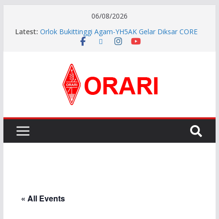
06/08/2026
Latest:
Orlok Bukittinggi Agam-YH5AK Gelar Diksar CORE
dan Manajemen Bencana Tahap ke II
APG27-3 ( The 3rd Meeting of the APT Conference
Preparatory Group for WRC-27 )
Aftiyedi Dalimunthe (YC5NNF) Resmi Pimpin ORARI
Lokal Bengkalis 2026–2029, Dikukuhkan Langsung
Ketua Orari Daerah Riau
Perkokoh Sinergi Amatir Radio, Ketua Orari Daerah
Riau Beserta Jajaran Hadiri Muslok III Bengkalis
Pererat Silaturahmi, Pengurus Baru ORARI Riau
Audiensi dan Siap Bersinergi dengan Diskominfotik
« All Events