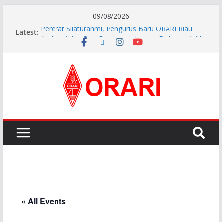
09/08/2026
Latest:
Pererat Silaturahmi, Pengurus Baru ORARI Riau
Audiensi dan Siap Bersinergi dengan Diskominfotik
INDONESIA AWARD 2026
APG27-3 ( The 3rd Meeting of the APT Conference
Preparatory Group for WRC-27 )
Aftiyedi Dalimunthe (YC5NNF) Resmi Pimpin ORARI
Lokal Bengkalis 2026–2029, Dikukuhkan Langsung
Ketua Orari Daerah Riau
Perkokoh Sinergi Amatir Radio, Ketua Orari Daerah
Riau Beserta Jajaran Hadiri Muslok III Bengkalis
« All Events