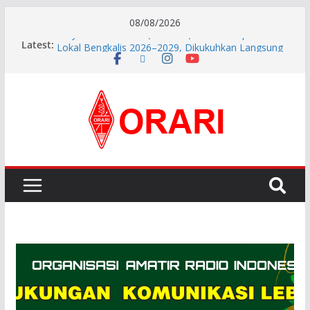
08/08/2026
Aftiyedi Dalimunthe (YC5NNF) Resmi Pimpin ORARI
Latest:
Lokal Bengkalis 2026–2029, Dikukuhkan Langsung
Ketua Orari Daerah Riau
Perkokoh Sinergi Amatir Radio, Ketua Orari Daerah
Riau Beserta Jajaran Hadiri Muslok III Bengkalis
Pererat Silaturahmi, Pengurus Baru ORARI Riau
Audiensi dan Siap Bersinergi dengan Diskominfotik
INDONESIA AWARD 2026
APG27-3 ( The 3rd Meeting of the APT Conference
Preparatory Group for WRC-27 )