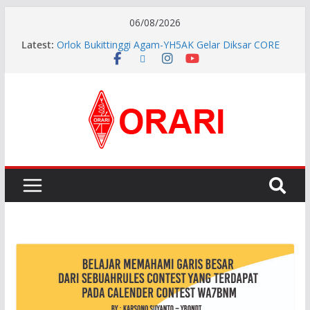
06/08/2026
Latest:
Orlok Bukittinggi Agam-YH5AK Gelar Diksar CORE
dan Manajemen Bencana Tahap ke II
APG27-3 ( The 3rd Meeting of the APT Conference
Preparatory Group for WRC-27 )
Aftiyedi Dalimunthe (YC5NNF) Resmi Pimpin ORARI
Lokal Bengkalis 2026–2029, Dikukuhkan Langsung
Ketua Orari Daerah Riau
Perkokoh Sinergi Amatir Radio, Ketua Orari Daerah
Riau Beserta Jajaran Hadiri Muslok III Bengkalis
Pererat Silaturahmi, Pengurus Baru ORARI Riau
Audiensi dan Siap Bersinergi dengan Diskominfotik