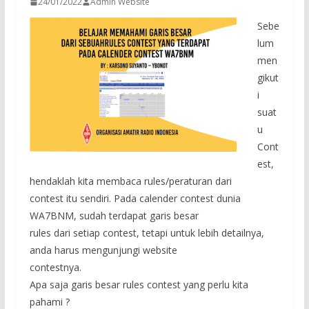
24/01/2022
Admin Website
Sebe
lum
men
gikut
i
suat
u
Cont
est,
hendaklah kita membaca rules/peraturan dari
contest itu sendiri. Pada calender contest dunia
WA7BNM, sudah terdapat garis besar
rules dari setiap contest, tetapi untuk lebih detailnya,
anda harus mengunjungi website
contestnya.
Apa saja garis besar rules contest yang perlu kita
pahami ?