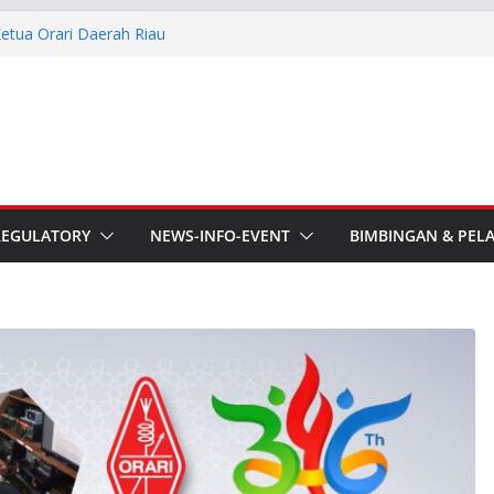
esmi Pimpin ORARI Lokal
n Langsung Ketua Orari
Ketua Orari Daerah Riau
 Bengkalis
aru ORARI Riau Audiensi dan
fotik
he APT Conference
REGULATORY
NEWS-INFO-EVENT
BIMBINGAN & PEL