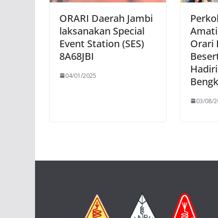
ORARI Daerah Jambi
Perko
laksanakan Special
Amati
Event Station (SES)
Orari
8A68JBI
Besert
Hadiri
04/01/2025
Bengk
03/08/2