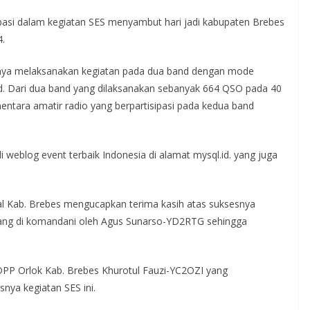
sipasi dalam kegiatan SES menyambut hari jadi kabupaten Brebes
4.
hanya melaksanakan kegiatan pada dua band dengan mode
d. Dari dua band yang dilaksanakan sebanyak 664 QSO pada 40
tara amatir radio yang berpartisipasi pada kedua band
 di weblog event terbaik Indonesia di alamat mysql.id. yang juga
l Kab. Brebes mengucapkan terima kasih atas suksesnya
 yang di komandani oleh Agus Sunarso-YD2RTG sehingga
PP Orlok Kab. Brebes Khurotul Fauzi-YC2OZI yang
ya kegiatan SES ini.