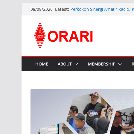
Aftiyedi Dalimunthe (YC5NNF) R
Latest:
08/08/2026
Bengkalis 2026–2029, Dikukuhka
Daerah Riau
Perkokoh Sinergi Amatir Radio, 
Beserta Jajaran Hadiri Muslok III
Pererat Silaturahmi, Pengurus B
Siap Bersinergi dengan Diskomin
INDONESIA AWARD 2026
APG27-3 ( The 3rd Meeting of t
Preparatory Group for WRC-27 )
HOME
ABOUT
MEMBERSHIP