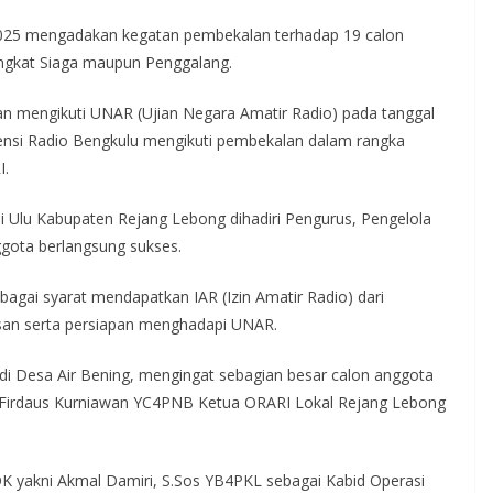
025 mengadakan kegatan pembekalan terhadap 19 calon
ngkat Siaga maupun Penggalang.
n mengikuti UNAR (Ujian Negara Amatir Radio) pada tanggal
uensi Radio Bengkulu mengikuti pembekalan dalam rangka
I.
 Ulu Kabupaten Rejang Lebong dihadiri Pengurus, Pengelola
gota berlangsung sukses.
agai syarat mendapatkan IAR (Izin Amatir Radio) dari
san serta persiapan menghadapi UNAR.
n di Desa Air Bening, mengingat sebagian besar calon anggota
jar Firdaus Kurniawan YC4PNB Ketua ORARI Lokal Rejang Lebong
OK yakni Akmal Damiri, S.Sos YB4PKL sebagai Kabid Operasi