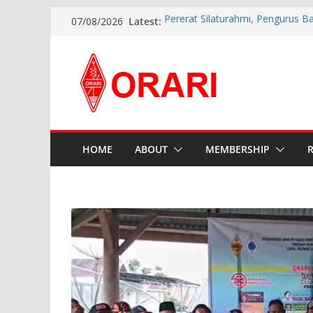
Latest:
Pererat Silaturahmi, Pengurus B
07/08/2026
Siap Bersinergi dengan Diskomin
INDONESIA AWARD 2026
APG27-3 ( The 3rd Meeting of t
Preparatory Group for WRC-27 )
Aftiyedi Dalimunthe (YC5NNF) R
Bengkalis 2026–2029, Dikukuhka
Daerah Riau
Perkokoh Sinergi Amatir Radio, 
Beserta Jajaran Hadiri Muslok III
HOME
ABOUT
MEMBERSHIP