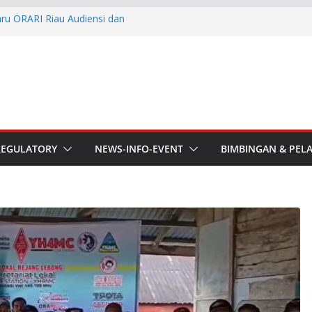
aru ORARI Riau Audiensi dan
fotik
he APT Conference
esmi Pimpin ORARI Lokal
n Langsung Ketua Orari
Ketua Orari Daerah Riau
 Bengkalis
REGULATORY
NEWS-INFO-EVENT
BIMBINGAN & PEL