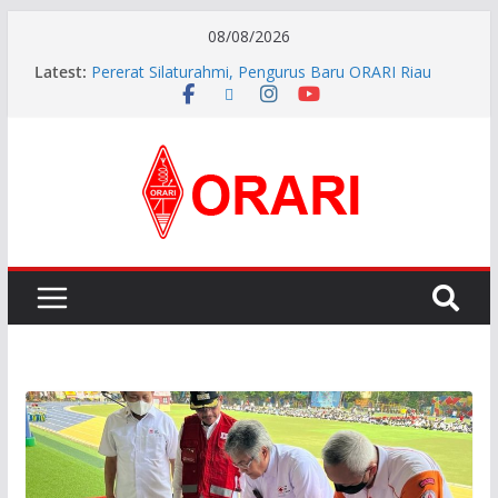
08/08/2026
Latest:
Pererat Silaturahmi, Pengurus Baru ORARI Riau
Audiensi dan Siap Bersinergi dengan Diskominfotik
INDONESIA AWARD 2026
APG27-3 ( The 3rd Meeting of the APT Conference
Preparatory Group for WRC-27 )
Aftiyedi Dalimunthe (YC5NNF) Resmi Pimpin ORARI
Lokal Bengkalis 2026–2029, Dikukuhkan Langsung
Ketua Orari Daerah Riau
Perkokoh Sinergi Amatir Radio, Ketua Orari Daerah
Riau Beserta Jajaran Hadiri Muslok III Bengkalis