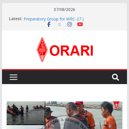
07/08/2026
Latest:
APG27-3 ( The 3rd Meeting of the APT Conference
Preparatory Group for WRC-27 )
Aftiyedi Dalimunthe (YC5NNF) Resmi Pimpin ORARI
Lokal Bengkalis 2026–2029, Dikukuhkan Langsung
Ketua Orari Daerah Riau
Perkokoh Sinergi Amatir Radio, Ketua Orari Daerah
Riau Beserta Jajaran Hadiri Muslok III Bengkalis
Pererat Silaturahmi, Pengurus Baru ORARI Riau
Audiensi dan Siap Bersinergi dengan Diskominfotik
INDONESIA AWARD 2026