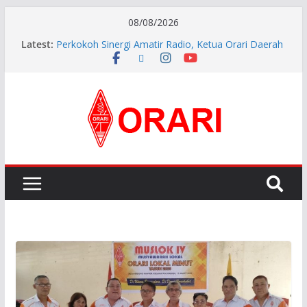
08/08/2026
Latest:
Perkokoh Sinergi Amatir Radio, Ketua Orari Daerah
Riau Beserta Jajaran Hadiri Muslok III Bengkalis
Pererat Silaturahmi, Pengurus Baru ORARI Riau
Audiensi dan Siap Bersinergi dengan Diskominfotik
INDONESIA AWARD 2026
APG27-3 ( The 3rd Meeting of the APT Conference
Preparatory Group for WRC-27 )
Aftiyedi Dalimunthe (YC5NNF) Resmi Pimpin ORARI
Lokal Bengkalis 2026–2029, Dikukuhkan Langsung
Ketua Orari Daerah Riau