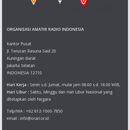
s
n
N
ORGANISASI AMATIR RADIO INDONESIA
a
v
Kantor Pusat
Jl. Terusan Rasuna Said 20
i
Kuningan Barat
g
Jakarta Selatan
INDONESIA 12710
a
Hari Kerja :
Senin s.d. Jumat, mulai jam 08.00 s.d. 18.00 WIB,
t
Hari Libur :
Sabtu, Minggu dan Hari Libur Nasional yang
ditetapkan oleh Negara
i
Telp/WA : +62 812-1000-7850
o
email : info@orari.or.id
n