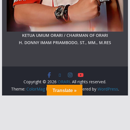
KETUA UMUM ORARI / CHAIRMAN OF ORARI
H. DONNY IMAM PRIAMBODO, ST., MM., M.RES
Copyright © 2026
ORARI
. All rights reserved.
Theme:
ColorMag
by ThemeGrill. Powered by
WordPress
.
Translate »