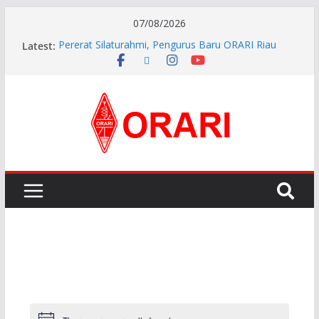
07/08/2026
Latest:
Pererat Silaturahmi, Pengurus Baru ORARI Riau
Audiensi dan Siap Bersinergi dengan Diskominfotik
INDONESIA AWARD 2026
APG27-3 ( The 3rd Meeting of the APT Conference
Preparatory Group for WRC-27 )
Aftiyedi Dalimunthe (YC5NNF) Resmi Pimpin ORARI
Lokal Bengkalis 2026–2029, Dikukuhkan Langsung
Ketua Orari Daerah Riau
Perkokoh Sinergi Amatir Radio, Ketua Orari Daerah
Riau Beserta Jajaran Hadiri Muslok III Bengkalis