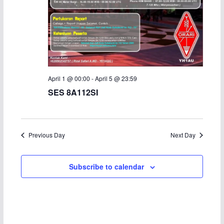
c
N
h
a
a
v
n
i
April 1 @ 00:00
-
April 5 @ 23:59
SES 8A112SI
d
g
V
a
i
t
Previous Day
Next Day
e
i
Subscribe to calendar
w
o
s
n
N