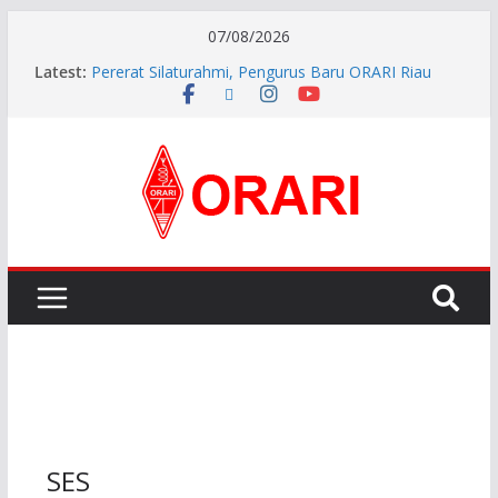
07/08/2026
Latest:
Pererat Silaturahmi, Pengurus Baru ORARI Riau
Audiensi dan Siap Bersinergi dengan Diskominfotik
INDONESIA AWARD 2026
APG27-3 ( The 3rd Meeting of the APT Conference
Preparatory Group for WRC-27 )
Aftiyedi Dalimunthe (YC5NNF) Resmi Pimpin ORARI
Lokal Bengkalis 2026–2029, Dikukuhkan Langsung
Ketua Orari Daerah Riau
Perkokoh Sinergi Amatir Radio, Ketua Orari Daerah
Riau Beserta Jajaran Hadiri Muslok III Bengkalis
SES