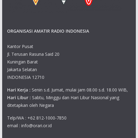
s
n
N
ORGANISASI AMATIR RADIO INDONESIA
a
v
Kantor Pusat
Jl. Terusan Rasuna Said 20
i
Kuningan Barat
Jakarta Selatan
g
INDONESIA 12710
a
Hari Kerja :
Senin s.d. Jumat, mulai jam 08.00 s.d. 18.00 WIB,
t
Hari Libur :
Sabtu, Minggu dan Hari Libur Nasional yang
ditetapkan oleh Negara
i
Telp/WA : +62 812-1000-7850
o
email : info@orari.or.id