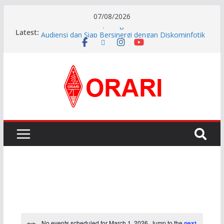
07/08/2026
Pererat Silaturahmi, Pengurus Baru ORARI Riau
Latest:
Audiensi dan Siap Bersinergi dengan Diskominfotik
INDONESIA AWARD 2026
APG27-3 ( The 3rd Meeting of the APT Conference
Preparatory Group for WRC-27 )
Aftiyedi Dalimunthe (YC5NNF) Resmi Pimpin ORARI
Lokal Bengkalis 2026–2029, Dikukuhkan Langsung
Ketua Orari Daerah Riau
Perkokoh Sinergi Amatir Radio, Ketua Orari Daerah
Riau Beserta Jajaran Hadiri Muslok III Bengkalis
No events scheduled for March 1, 2026. Jump to the
next