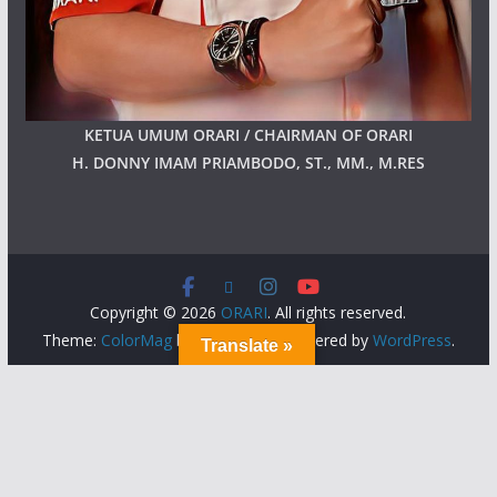
KETUA UMUM ORARI / CHAIRMAN OF ORARI
H. DONNY IMAM PRIAMBODO, ST., MM., M.RES
Copyright © 2026
ORARI
. All rights reserved.
Theme:
ColorMag
by ThemeGrill. Powered by
WordPress
.
Translate »