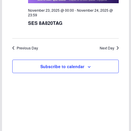
a
November 23, 2025 @ 00:00
-
November 24, 2025 @
23:59
v
SES 8A820TAG
i
g
Previous Day
Next Day
a
Subscribe to calendar
t
i
o
n