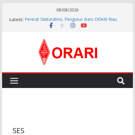
08/08/2026
Latest:
Pererat Silaturahmi, Pengurus Baru ORARI Riau
Audiensi dan Siap Bersinergi dengan Diskominfotik
INDONESIA AWARD 2026
APG27-3 ( The 3rd Meeting of the APT Conference
Preparatory Group for WRC-27 )
Aftiyedi Dalimunthe (YC5NNF) Resmi Pimpin ORARI
Lokal Bengkalis 2026–2029, Dikukuhkan Langsung
Ketua Orari Daerah Riau
Perkokoh Sinergi Amatir Radio, Ketua Orari Daerah
Riau Beserta Jajaran Hadiri Muslok III Bengkalis
SES