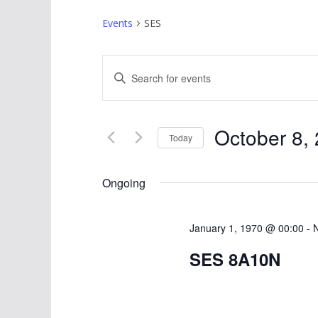
Events
SES
E
E
v
n
t
e
October 8,
e
Today
n
r
S
K
t
e
Ongoing
e
l
s
y
e
January 1, 1970 @ 00:00
-
w
S
c
o
SES 8A10N
t
e
r
d
d
a
a
.