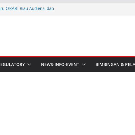
aru ORARI Riau Audiensi dan
fotik
he APT Conference
esmi Pimpin ORARI Lokal
n Langsung Ketua Orari
Ketua Orari Daerah Riau
 Bengkalis
REGULATORY
NEWS-INFO-EVENT
BIMBINGAN & PEL