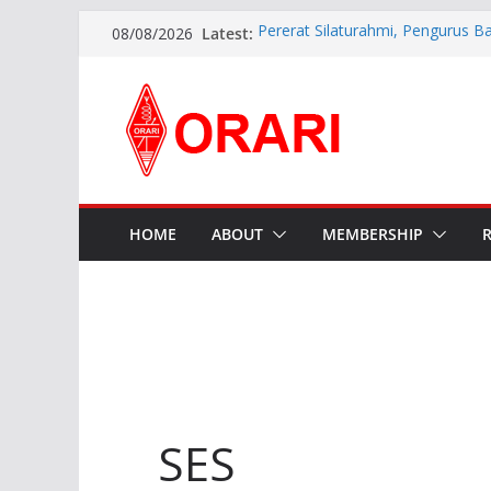
Latest:
Pererat Silaturahmi, Pengurus B
08/08/2026
Siap Bersinergi dengan Diskomin
INDONESIA AWARD 2026
APG27-3 ( The 3rd Meeting of t
Preparatory Group for WRC-27 )
Aftiyedi Dalimunthe (YC5NNF) R
Bengkalis 2026–2029, Dikukuhka
Daerah Riau
Perkokoh Sinergi Amatir Radio, 
Beserta Jajaran Hadiri Muslok III
HOME
ABOUT
MEMBERSHIP
SES