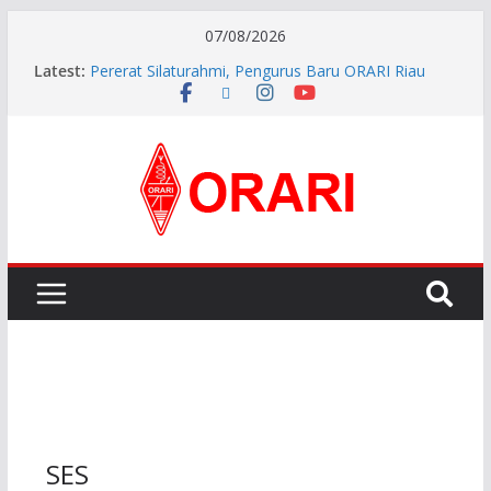
07/08/2026
Latest:
Pererat Silaturahmi, Pengurus Baru ORARI Riau
Audiensi dan Siap Bersinergi dengan Diskominfotik
INDONESIA AWARD 2026
APG27-3 ( The 3rd Meeting of the APT Conference
Preparatory Group for WRC-27 )
Aftiyedi Dalimunthe (YC5NNF) Resmi Pimpin ORARI
Lokal Bengkalis 2026–2029, Dikukuhkan Langsung
Ketua Orari Daerah Riau
Perkokoh Sinergi Amatir Radio, Ketua Orari Daerah
Riau Beserta Jajaran Hadiri Muslok III Bengkalis
SES