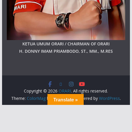
KETUA UMUM ORARI / CHAIRMAN OF ORARI
H. DONNY IMAM PRIAMBODO, ST., MM., M.RES
Copyright © 2026
ORARI
. All rights reserved.
Theme:
ColorMag
by ThemeGrill. Powered by
WordPress
.
Translate »