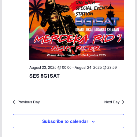
c
N
h
a
a
v
n
i
d
g
August 23, 2025 @ 00:00
-
August 24, 2025 @ 23:59
V
a
SES 8G1SAT
i
t
e
i
Previous Day
Next Day
w
o
s
n
Subscribe to calendar
N