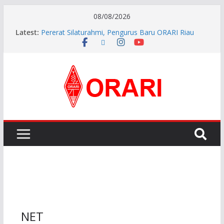
08/08/2026
Latest:
Pererat Silaturahmi, Pengurus Baru ORARI Riau
Audiensi dan Siap Bersinergi dengan Diskominfotik
INDONESIA AWARD 2026
APG27-3 ( The 3rd Meeting of the APT Conference
Preparatory Group for WRC-27 )
Aftiyedi Dalimunthe (YC5NNF) Resmi Pimpin ORARI
Lokal Bengkalis 2026–2029, Dikukuhkan Langsung
Ketua Orari Daerah Riau
Perkokoh Sinergi Amatir Radio, Ketua Orari Daerah
Riau Beserta Jajaran Hadiri Muslok III Bengkalis
NET