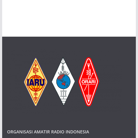
a
v
i
g
a
t
i
o
n
ORGANISASI AMATIR RADIO INDONESIA