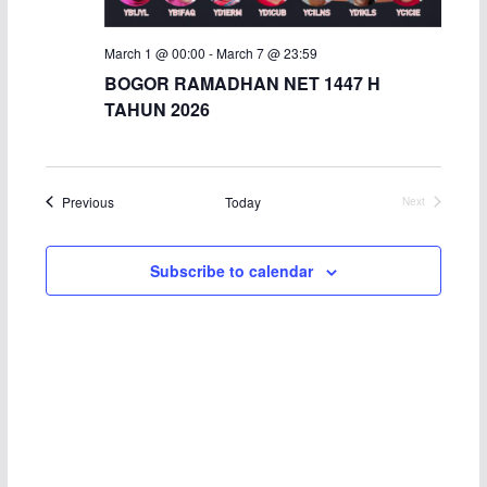
c
N
March 1 @ 00:00
-
March 7 @ 23:59
h
a
BOGOR RAMADHAN NET 1447 H
TAHUN 2026
a
v
n
i
Events
Previous
Today
Next
d
g
Events
V
a
Subscribe to calendar
i
t
e
i
w
o
s
n
N