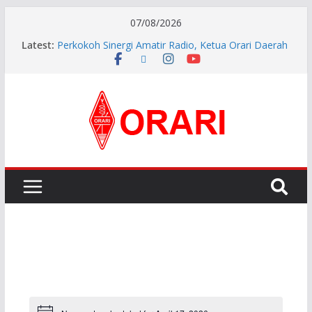
07/08/2026
Latest:
Perkokoh Sinergi Amatir Radio, Ketua Orari Daerah
Riau Beserta Jajaran Hadiri Muslok III Bengkalis
Pererat Silaturahmi, Pengurus Baru ORARI Riau
Audiensi dan Siap Bersinergi dengan Diskominfotik
INDONESIA AWARD 2026
APG27-3 ( The 3rd Meeting of the APT Conference
Preparatory Group for WRC-27 )
Aftiyedi Dalimunthe (YC5NNF) Resmi Pimpin ORARI
Lokal Bengkalis 2026–2029, Dikukuhkan Langsung
Ketua Orari Daerah Riau