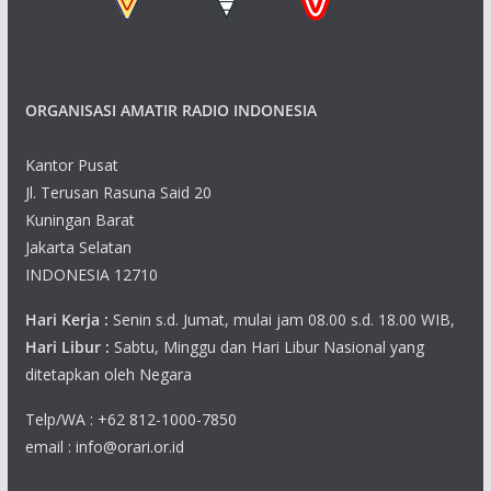
s
n
N
ORGANISASI AMATIR RADIO INDONESIA
a
v
Kantor Pusat
Jl. Terusan Rasuna Said 20
i
Kuningan Barat
g
Jakarta Selatan
INDONESIA 12710
a
Hari Kerja :
Senin s.d. Jumat, mulai jam 08.00 s.d. 18.00 WIB,
t
Hari Libur :
Sabtu, Minggu dan Hari Libur Nasional yang
ditetapkan oleh Negara
i
Telp/WA : +62 812-1000-7850
o
email : info@orari.or.id
n