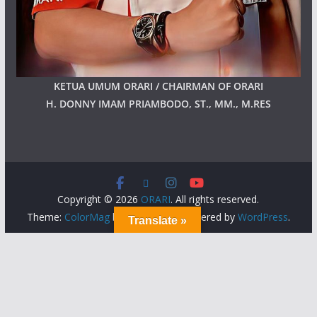
KETUA UMUM ORARI / CHAIRMAN OF ORARI
H. DONNY IMAM PRIAMBODO, ST., MM., M.RES
Copyright © 2026
ORARI
. All rights reserved.
Theme:
ColorMag
by ThemeGrill. Powered by
WordPress
.
Translate »